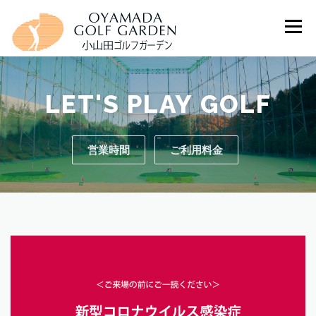
コンテンツへスキップ
メニュー
ホーム
施設情報
営業時間
ご利用料金
LET'S
PLAY
GOLF
スクール
交通アクセス
個人情報保護方針
営業時間
ご利用料金