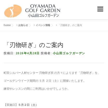
コンテンツへスキップ
メニュー
home
>
お知らせ
>
イベント情報
>
「刃物研ぎ」のご案内
ホーム
施設情報
営業時間
ご利用料金
「刃物研ぎ」のご案内
スクール
交通アクセス
個人情報保護方針
投稿日:
2026年4月28日
投稿者:
小山田ゴルフガーデン
町田シルバー人材センター 刃物研ぎ班 の方々によります「刃物研ぎ」を、
ゴールデンウイーク期間の ５月 ２日（土）に開催いたします。
練習やレッスンの間にご利用はいかがでしょうか。
【実施日】
５月２日（土）