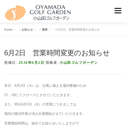
コンテンツへスキップ
メニュー
home
>
お知らせ
>
重要
>
6月2日 営業時間変更のお知らせ
ホーム
施設情報
営業時間
ご利用料金
6月2日 営業時間変更のお知らせ
スクール
交通アクセス
個人情報保護方針
投稿日:
2026年6月2日
投稿者:
小山田ゴルフガーデン
本日 6月2日（火）は、台風に備える場内整備のため
21：00にてクローズとさせていただきます。
また、明日6月3日（水）の営業につきましては
場内の復旧作業が済み次第開始させていただきます。
営業開始時間は、改めてお知らせいたしますので